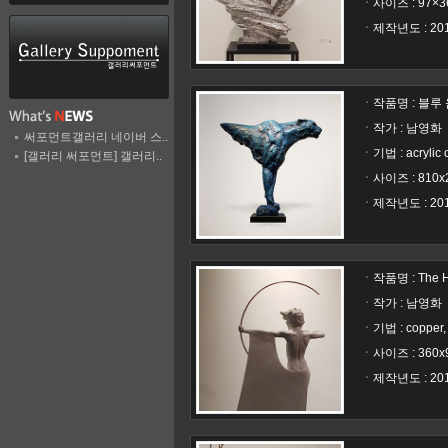
ㆍ사이즈 : 97×3
ㆍ제작년도 : 20
ㆍ작품명 :
블루 움
ㆍ작가 : 남영화
써포먼트갤러리 네이버 스..
ㆍ기법 : acrylic o
[갤러리 써포먼트] 갤러리..
ㆍ사이즈 : 810x
ㆍ제작년도 : 20
ㆍ작품명 :
The H
ㆍ작가 : 남영화
ㆍ기법 : copper, 
ㆍ사이즈 : 360x
ㆍ제작년도 : 20