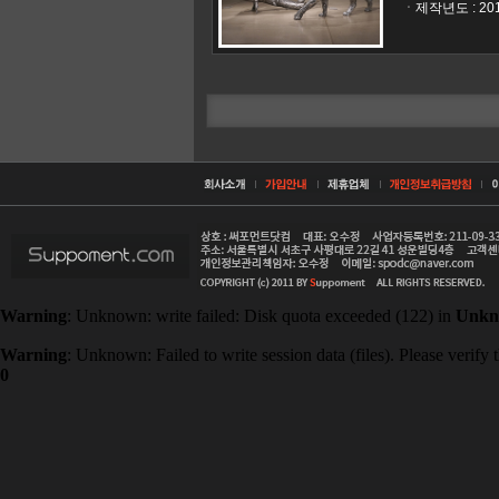
ㆍ제작년도 : 20
Warning
: Unknown: write failed: Disk quota exceeded (122) in
Unkn
Warning
: Unknown: Failed to write session data (files). Please verify t
0