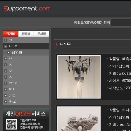
키워드(KEYWORD) 검색
ㄱ
ㄴ~ㅁ
ㄴ~ㅁ
남영화
ㅂ
ㆍ작품명 :
매혹의 
ㅅ
ㆍ작가 : 남영화
ㅇ
ㅈ
ㆍ사이즈 : Ø75
ㅊ~ㅎ
ㆍ제작년도 : 20
A~I
J~Q
R~Z
ㆍ작품명 :
하나의 
ㆍ작가 : 남영화
ㆍ기법 : resin/a